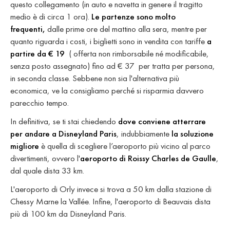
questo collegamento (in auto e navetta in genere il tragitto
medio è di circa 1 ora).
Le partenze sono molto
frequenti,
dalle prime ore del mattino alla sera, mentre per
quanto riguarda i costi, i biglietti sono in vendita con tariffe
a
partire da € 19
( offerta non rimborsabile né modificabile,
senza posto assegnato) fino ad € 37 per tratta per persona,
in seconda classe. Sebbene non sia l'alternativa più
economica, ve la consigliamo perché si risparmia davvero
parecchio tempo.
In definitiva, se ti stai chiedendo
dove conviene atterrare
per andare a Disneyland Paris
, indubbiamente
la soluzione
migliore
è quella di scegliere l’aeroporto più vicino al parco
divertimenti, ovvero l'
aeroporto di Roissy Charles de Gaulle
,
dal quale dista 33 km.
L'aeroporto di Orly invece si trova a 50 km dalla stazione di
Chessy Marne la Vallée. Infine, l'aeroporto di Beauvais dista
più di 100 km da Disneyland Paris.