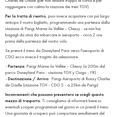
Charles de Gaulle (per non andare troppo di corsa e per
raggiungere con calma la stazione dei treni TGV).
Per la tratta di rientro
, puoi invece acquistare con più largo
anticipo il vostro biglietto, programmando una partenza dalla
stazione di Parigi Marne-la-Vallée – Chessy - se non hai
bagagli da stiva da imbarcare in aeroporto - circa 2 ore
prima della partenza del vostro volo.
Se prenoti il treno da Disneyland Paris verso l'aeroporto di
CDG ecco invece il tragitto da selezionare:
-
Partenza:
Parigi Marne-la-Vallée – Chessy (a 200m dal
parco Disneyland Paris - stazione TGV y Ouigo - FR)
-
Destinazione / Arrivo:
Parigi Aeroporto di Roissy Charles
de Gaulle (stazione TGV - CDG 2 - a 25km de Parigi)
Inconvenienti che possono presentarsi se scegli questo
mezzo di trasporto.
Ti consigliamo di informarti bene su
eventuali scioperi programmati nel giorno in cui prendi il treno.
Una giornata di sciopero può comportare annullamenti del