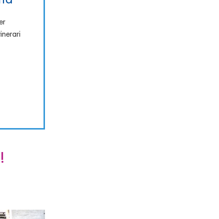
er
inerari
!