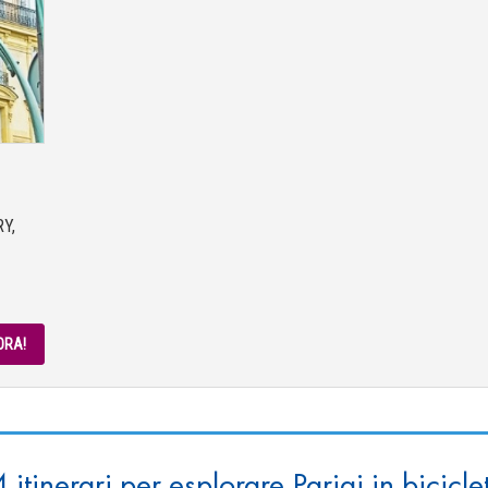
RY,
ORA!
4 itinerari per esplorare Parigi in bicicle