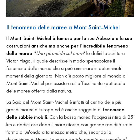
Il fenomeno delle maree a Mont Saint-Michel
Il Mont-Saint-Michel è famoso per la sua Abbazia e le sue
costruzioni antiche ma anche per l’incredibile fenomeno
delle maree
. "
Una piramide sul mare
" lo definì lo scrittore
Victor Hugo, il quale descrisse in modo spettacolare il
fenomeno delle maree che si può ammirare in determinati
momenti della giornata. Non c’è posto migliore al mondo di
Mont Saint-Michel per assistere all'affascinante spettacolo
delle maree offerto dalla natura.
La Baia del Mont Saint-Michel è infatti al centro delle più
grandi maree d'Europa ed è anche soggetta al
fenomeno
delle sabbie mobili
. Con la bassa marea l'acqua si ritira di 25
km e dodici ore dopo il mare ritorna con grande rapidità sotto
forma di un'onda alta mezzo metro che, secondo la
descrizione di Hugo, "
avanza rapida quanto un cavallo al