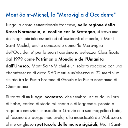
Mont Saint-Michel, la "Meraviglia d'Occidente"
Lungo la costa settentrionale francese,
nella regione della
Bassa Normandia
,
al confine con la Bretagna
, si trova uno
dei luoghi più interessanti ed affascinanti al mondo, il Mont
Saint-Michel, anche conosciuto come "la Meraviglia
dell'Occidente" per la sua straordinaria bellezza. Classificato
dal 1979 come
Patrimonio Mondiale dell'Umanità
dall'Unesco
, Mont Saint-Michel è un isolotto roccioso con una
circonferenza di circa 960 metri e un'altezza di 92 metri s.l.m.
situato tra la Punta bretone di Grouin e la Punta normanna di
Champeaux.
Si tratta di un
luogo incantato
, che sembra uscito da un libro
di fiabe, carico di storia millenaria e di leggende, pronto a
regalare emozioni inaspettate. Grazie alla sua magnifica baia,
al fascino del borgo medievale, alla maestosità dell'Abbazia e
al meraviglioso
spettacolo delle maree sigiziali
, Mont Saint-