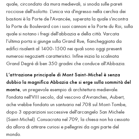
quale, circondato da mura medievali, si snoda sulle pareti
rocciose dell'isolotto. L'unica via d'ingresso nella cerchia dei
bastioni è la Porte de l'Avancée, superata la quale s'incontra
la Porte du Boulevard con i suoi cannoni e la Porte du Roi, sulla
quale si notano i fregi dell'abbazia e della città. Varcata
l’ultima porta si giunge sulla Grand Rue, fiancheggiata da
edifici risalenti al 1400-1500 nei quali sono oggi presenti
numerosi negozietti caratteristici. Infine inizia la scalinata
Grand Degré di ben 350 gradini che conduce all'Abbazia.
L’attrazione principale di Mont Saint-Michel è senza
dubbio la magnifica Abbazia che si erge sulla sommità del
monte
, un pregevole esempio di architettura medievale.
Fondata nell'VIII secolo, dal vescovo d'Avranches, Aubert,
ache vrebbe fondato un santuario nel 708 sul Mont-Tombe,
dopo 3 apparizioni successive dell'arcangelo San Michele
(Saint-Michel). Consacrata nel 709, la chiesa non ha cessato
da allora di attirare curiosi e pellegrini da ogni parte del
mondo.