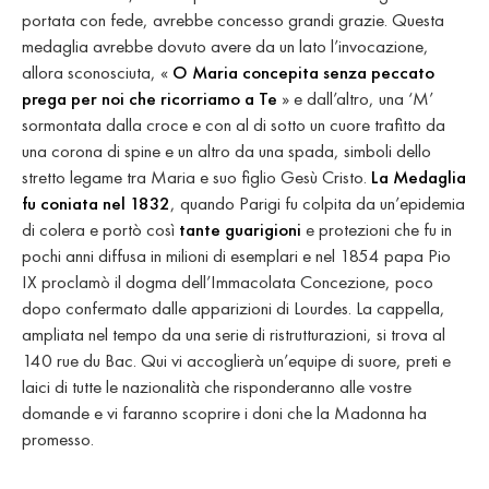
portata con fede, avrebbe concesso grandi grazie. Questa
medaglia avrebbe dovuto avere da un lato l’invocazione,
allora sconosciuta, «
O Maria concepita senza peccato
prega per noi che ricorriamo a Te
» e dall’altro, una ‘M’
sormontata dalla croce e con al di sotto un cuore trafitto da
una corona di spine e un altro da una spada, simboli dello
stretto legame tra Maria e suo figlio Gesù Cristo.
La Medaglia
fu coniata nel 1832
, quando Parigi fu colpita da un’epidemia
di colera e portò così
tante guarigioni
e protezioni che fu in
pochi anni diffusa in milioni di esemplari e nel 1854 papa Pio
IX proclamò il dogma dell’Immacolata Concezione, poco
dopo confermato dalle apparizioni di Lourdes. La cappella,
ampliata nel tempo da una serie di ristrutturazioni, si trova al
140 rue du Bac. Qui vi accoglierà un’equipe di suore, preti e
laici di tutte le nazionalità che risponderanno alle vostre
domande e vi faranno scoprire i doni che la Madonna ha
promesso.