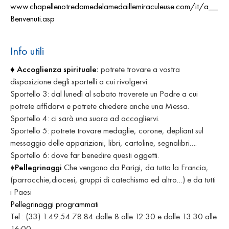
www.chapellenotredamedelamedaillemiraculeuse.com/it/a__
Benvenuti.asp
Info utili
♦ Accoglienza spirituale:
potrete trovare a vostra
disposizione degli sportelli a cui rivolgervi.
Sportello 3: dal lunedì al sabato troverete un Padre a cui
potrete affidarvi e potrete chiedere anche una Messa.
Sportello 4: ci sarà una suora ad accogliervi.
Sportello 5: potrete trovare medaglie, corone, depliant sul
messaggio delle apparizioni, libri, cartoline, segnalibri….
Sportello 6: dove far benedire questi oggetti.
♦
Pellegrinaggi
Che vengono da Parigi, da tutta la Francia,
(parrocchie,diocesi, gruppi di catechismo ed altro…) e da tutti
i Paesi
Pellegrinaggi programmati
Tel : (33) 1.49.54.78.84 dalle 8 alle 12:30 e dalle 13:30 alle
16:00.