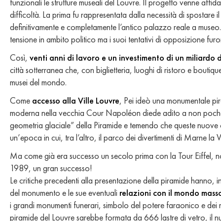
funzionali le strutture museali del Louvre. Il progetto venne affida
difficoltà. La prima fu rappresentata dalla necessità di spostare 
definitivamente e completamente l’antico palazzo reale a museo. L
tensione in ambito politico ma i suoi tentativi di opposizione fu
Così,
venti anni di lavoro e un investimento di un miliardo 
città sotterranea che, con biglietteria, luoghi di ristoro e boutiq
musei del mondo.
Come
accesso alla Ville Louvre
, Pei ideò una monumentale pir
moderna nella vecchia Cour Napoléon diede adito a non poche c
geometria glaciale” della Piramide e temendo che queste nuove c
un’epoca in cui, tra l’altro, il parco dei divertimenti di Marne la
Ma come già era successo un secolo prima con la Tour Eiffel, non
1989, un gran successo!
Le critiche precedenti alla presentazione della piramide hanno, in 
del monumento e le sue eventuali
relazioni con il mondo mass
i grandi monumenti funerari, simbolo del potere faraonico e dei mi
piramide del Louvre sarebbe formata da 666 lastre di vetro, il n