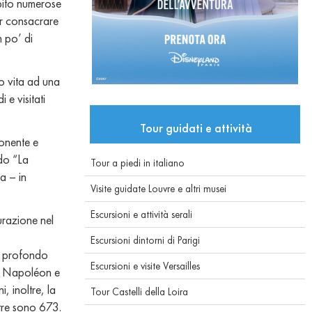
ubito numerose
ter consacrare
n po’ di
o vita ad una
 e visitati
Tour guidati e attività
ponente e
do “La
Tour a piedi in italiano
a – in
Visite guidate Louvre e altri musei
Escursioni e attività serali
urazione nel
Escursioni dintorni di Parigi
iù profondo
Escursioni e visite Versailles
ur Napoléon e
, inoltre, la
Tour Castelli della Loira
stre sono 673.