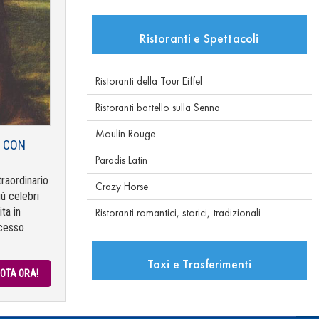
Ristoranti e Spettacoli
Ristoranti della Tour Eiffel
Ristoranti battello sulla Senna
Moulin Rouge
I CON
Paradis Latin
raordinario
Crazy Horse
iù celebri
ta in
Ristoranti romantici, storici, tradizionali
ccesso
Taxi e Trasferimenti
OTA ORA!