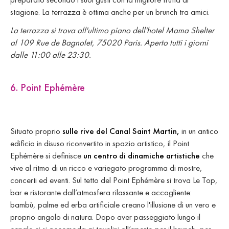
stagione. La terrazza è ottima anche per un brunch tra amici.
La terrazza si trova all'ultimo piano dell'hotel Mama Shelter
al 109 Rue de Bagnolet, 75020 Paris. Aperto tutti i giorni
dalle 11:00 alle 23:30.
6. Point Ephémère
Situato proprio
sulle rive del Canal Saint Martin,
in un antico
edificio in disuso riconvertito in spazio artistico, il Point
Ephémère si definisce
un centro di dinamiche artistiche
che
vive al ritmo di un ricco e variegato programma di mostre,
concerti ed eventi. Sul tetto del Point Ephémère si trova Le Top,
bar e ristorante dall’atmosfera rilassante e accogliente:
bambù, palme ed erba artificiale creano l'illusione di un vero e
proprio angolo di natura. Dopo aver passeggiato lungo il
canale ci si accomoda ai tavolini all’aperto per il brunch, per