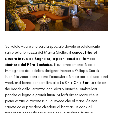
Se volete vivere una serata speciale dovete assolutamente
salire sulla terrazza del Mama Shelter, il
concept-hotel
situato in rue de Bagnolet, a pochi passi dal famoso
cimitero del Père-Lachaise
, il cui arredamento è stato
immaginato dal celebre designer francese Philippe Starck.
Non è in zona centrale ma l’atmosfera è rilassata e d’estate nei
week end fanno concerti live allo
Le Chic Chic Bar.
Lo stile on
the beach della terrazza con sdraio bianche, ombrelloni,
panche di legno e grandi futon, vi farà dimenticare che in
piena estate vi trovate in città invece che al mare. Se non
sapete cosa prendere chiedete al barman un cocktail
preparato secondo i suoi gusti con la migliore frutta di