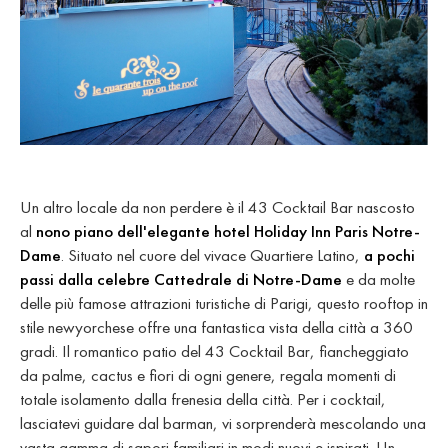
Un altro locale da non perdere è il 43 Cocktail Bar nascosto
al
nono piano dell'elegante hotel Holiday Inn Paris Notre-
Dame
. Situato nel cuore del vivace Quartiere Latino,
a pochi
passi dalla celebre Cattedrale di Notre-Dame
e da molte
delle più famose attrazioni turistiche di Parigi, questo rooftop in
stile newyorchese offre una fantastica vista della città a 360
gradi. Il romantico patio del 43 Cocktail Bar, fiancheggiato
da palme, cactus e fiori di ogni genere, regala momenti di
totale isolamento dalla frenesia della città. Per i cocktail,
lasciatevi guidare dal barman, vi sorprenderà mescolando una
vasta gamma di sapori familiari in modi nuovi e ispirati. Un