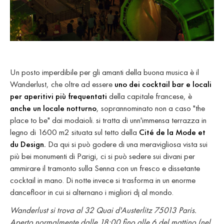
Un posto imperdibile per gli amanti della buona musica è il
Wanderlust, che oltre ad essere
uno dei cocktail bar e locali
per aperitivi più frequentati
della capitale francese, è
anche un locale notturno
, soprannominato non a caso "the
place to be" dai modaioli. si tratta di unn'immensa terrazza in
legno di 1600 m2 situata sul tetto della
Cité de la Mode et
du Design.
Da qui si può godere di una meravigliosa vista sui
più bei monumenti di Parigi, ci si può sedere sui divani per
ammirare il tramonto sulla Senna con un fresco e dissetante
cocktail in mano. Di notte invece si trasforma in un enorme
dancefloor in cui si alternano i migliori dj al mondo.
Wanderlust si trova al 32 Quai d'Austerlitz 75013 Paris.
Aperto normalmente dalle 18:00 fino alle 6 del mattino (nel