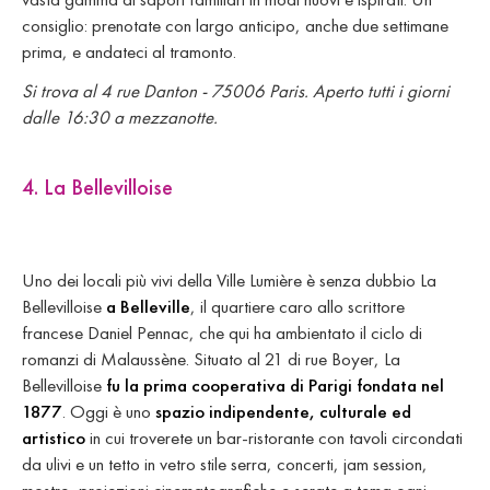
consiglio: prenotate con largo anticipo, anche due settimane
prima, e andateci al tramonto.
Si trova al 4 rue Danton - 75006 Paris. Aperto tutti i giorni
dalle 16:30 a mezzanotte.
4. La Bellevilloise
Uno dei locali più vivi della Ville Lumière è senza dubbio La
Bellevilloise
a Belleville
, il quartiere caro allo scrittore
francese Daniel Pennac, che qui ha ambientato il ciclo di
romanzi di Malaussène. Situato al 21 di rue Boyer, La
Bellevilloise
fu la prima cooperativa di Parigi fondata nel
1877
. Oggi è uno
spazio indipendente, culturale ed
artistico
in cui troverete un bar-ristorante con tavoli circondati
da ulivi e un tetto in vetro stile serra, concerti, jam session,
mostre, proiezioni cinematografiche e serate a tema ogni