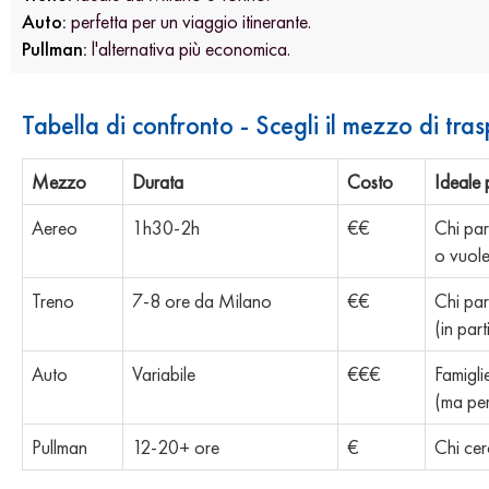
Auto:
perfetta per un viaggio itinerante.
Pullman:
l'alternativa più economica.
Tabella di confronto - Scegli il mezzo di tra
Mezzo
Durata
Costo
Ideale 
Aereo
1h30-2h
€€
Chi par
o vuole
Treno
7-8 ore da Milano
€€
Chi par
(in par
Auto
Variabile
€€€
Famigli
(ma per 
Pullman
12-20+ ore
€
Chi cer