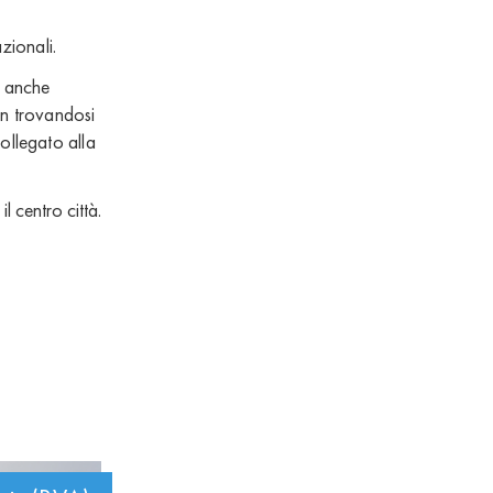
zionali.
o anche
on trovandosi
ollegato alla
l centro città.