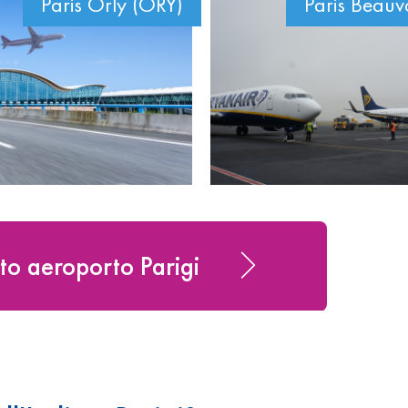
Paris Orly (ORY)
Paris Beauv
tto aeroporto Parigi