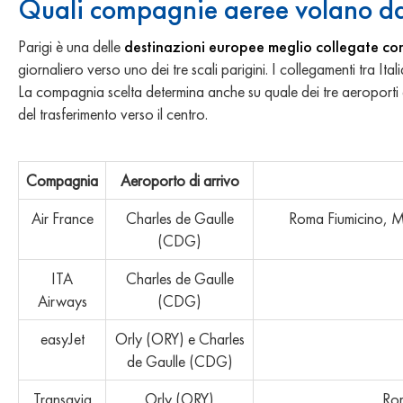
Quali compagnie aeree volano dall
Parigi è una delle
destinazioni europee meglio collegate con 
giornaliero verso uno dei tre scali parigini. I collegamenti tra I
La compagnia scelta determina anche su quale dei tre aeroporti a
del trasferimento verso il centro.
Compagnia
Aeroporto di arrivo
Air France
Charles de Gaulle
Roma Fiumicino, Mi
(CDG)
ITA
Charles de Gaulle
Airways
(CDG)
easyJet
Orly (ORY) e Charles
de Gaulle (CDG)
Transavia
Orly (ORY)
Rom