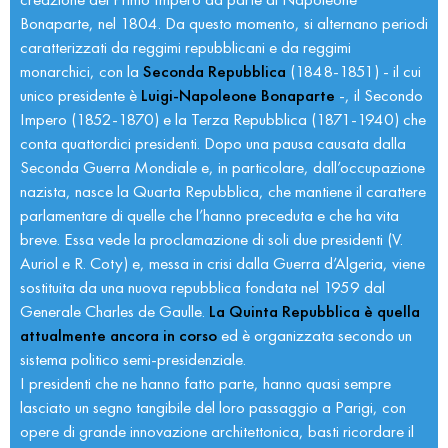
Bonaparte, nel 1804. Da questo momento, si alternano periodi
caratterizzati da reggimi repubblicani e da reggimi
monarchici, con la
Seconda Repubblica
(1848-1851) - il cui
unico presidente è
Luigi-Napoleone Bonaparte
-, il Secondo
Impero (1852-1870) e la Terza Repubblica (1871-1940) che
conta quattordici presidenti. Dopo una pausa causata dalla
Seconda Guerra Mondiale e, in particolare, dall’occupazione
nazista, nasce la Quarta Repubblica, che mantiene il carattere
parlamentare di quelle che l’hanno preceduta e che ha vita
breve. Essa vede la proclamazione di soli due presidenti (V.
Auriol e R. Coty) e, messa in crisi dalla Guerra d’Algeria, viene
sostituita da una nuova repubblica fondata nel 1959 dal
Generale Charles de Gaulle.
La Quinta Repubblica è quella
attualmente ancora in corso
ed è organizzata secondo un
sistema politico semi-presidenziale.
I presidenti che ne hanno fatto parte, hanno quasi sempre
lasciato un segno tangibile del loro passaggio a Parigi, con
opere di grande innovazione architettonica, basti ricordare il