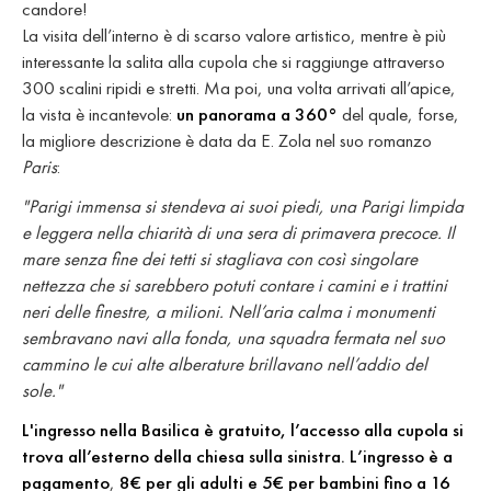
candore!
La visita dell’interno è di scarso valore artistico, mentre è più
interessante la salita alla cupola che si raggiunge attraverso
300 scalini ripidi e stretti. Ma poi, una volta arrivati all’apice,
la vista è incantevole:
un panorama a 360°
del quale, forse,
la migliore descrizione è data da E. Zola nel suo romanzo
Paris
:
"Parigi immensa si stendeva ai suoi piedi, una Parigi limpida
e leggera nella chiarità di una sera di primavera precoce. Il
mare senza fine dei tetti si stagliava con così singolare
nettezza che si sarebbero potuti contare i camini e i trattini
neri delle finestre, a milioni. Nell’aria calma i monumenti
sembravano navi alla fonda, una squadra fermata nel suo
cammino le cui alte alberature brillavano nell’addio del
sole."
L'ingresso nella Basilica è gratuito, l’accesso alla cupola si
trova all’esterno della chiesa sulla sinistra. L’ingresso è a
pagamento
,
8€ per gli adulti e 5€ per bambini fino a 16