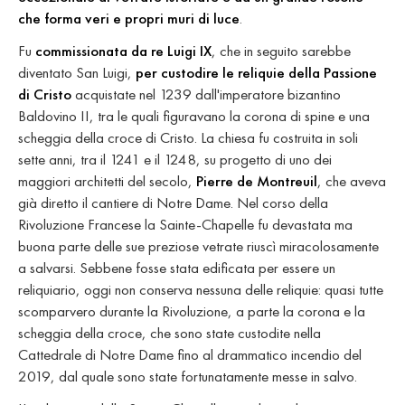
che forma veri e propri muri di luce
.
Fu
commissionata da re Luigi IX
, che in seguito sarebbe
diventato San Luigi,
per custodire le reliquie della Passione
di Cristo
acquistate nel 1239 dall'imperatore bizantino
Baldovino II, tra le quali figuravano la corona di spine e una
scheggia della croce di Cristo. La chiesa fu costruita in soli
sette anni, tra il 1241 e il 1248, su progetto di uno dei
maggiori architetti del secolo,
Pierre de Montreuil
, che aveva
già diretto il cantiere di Notre Dame. Nel corso della
Rivoluzione Francese la Sainte-Chapelle fu devastata ma
buona parte delle sue preziose vetrate riuscì miracolosamente
a salvarsi. Sebbene fosse stata edificata per essere un
reliquiario, oggi non conserva nessuna delle reliquie: quasi tutte
scomparvero durante la Rivoluzione, a parte la corona e la
scheggia della croce, che sono state custodite nella
Cattedrale di Notre Dame fino al drammatico incendio del
2019, dal quale sono state fortunatamente messe in salvo.