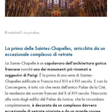
© iankelsall1 via pixabay
La prima delle Saintes-Chapelles, arricchita da un
eccezionale complesso di vetrate
La Sainte-Chapelle è un
capolavoro dell'architettura gotica
francese
nonché
uno dei monumenti più rinomati e
suggestivi di Parigi
. È la prima di una serie di Saintes-
Chapelles edificate in Francia tra il XIII e il XVI secolo. E con la
Conciergerie, è tutto ciò che resta dell'antico Palais de la Cité,
la residenza dei sovrani francesi dal X al XIV secolo. Nascosta
alla vista dagli edifici del Palais de Justice, che la circondano
completamente,
è decorata da un complesso davvero
eccezionale di vetrate istoriate e da un grande rosone