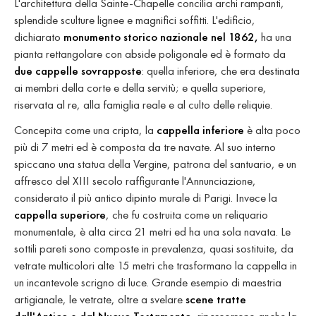
L'architettura della Sainte-Chapelle concilia archi rampanti,
splendide sculture lignee e magnifici soffitti. L'edificio,
dichiarato
monumento storico nazionale nel 1862,
ha una
pianta rettangolare con abside poligonale ed è formato da
due cappelle sovrapposte
: quella inferiore, che era destinata
ai membri della corte e della servitù; e quella superiore,
riservata al re, alla famiglia reale e al culto delle reliquie.
Concepita come una cripta, la
cappella inferiore
è alta poco
più di 7 metri ed è composta da tre navate. Al suo interno
spiccano una statua della Vergine, patrona del santuario, e un
affresco del XIII secolo raffigurante l'Annunciazione,
considerato il più antico dipinto murale di Parigi. Invece la
cappella superiore
, che fu costruita come un reliquario
monumentale, è alta circa 21 metri ed ha una sola navata. Le
sottili pareti sono composte in prevalenza, quasi sostituite, da
vetrate multicolori alte 15 metri che trasformano la cappella in
un incantevole scrigno di luce. Grande esempio di maestria
artigianale, le vetrate, oltre a svelare
scene tratte