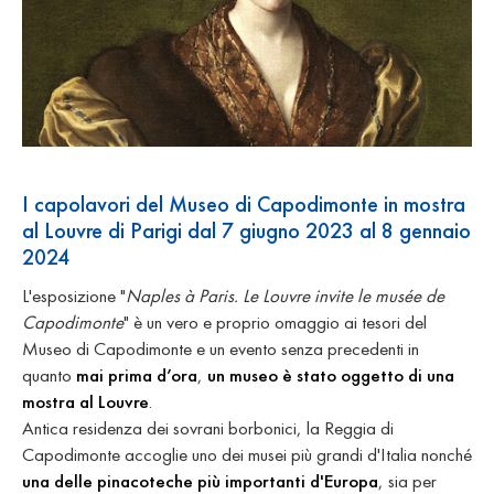
I capolavori del Museo di Capodimonte in mostra
al Louvre di Parigi dal 7 giugno 2023 al 8 gennaio
2024
L'esposizione "
Naples à Paris. Le Louvre invite le musée de
Capodimonte
" è un vero e proprio omaggio ai tesori del
Museo di Capodimonte e un evento senza precedenti in
quanto
mai prima d’ora
,
un museo è stato oggetto di una
mostra al Louvre
.
Antica residenza dei sovrani borbonici, la Reggia di
Capodimonte accoglie uno dei musei più grandi d'Italia nonché
una delle pinacoteche più importanti d'Europa
, sia per