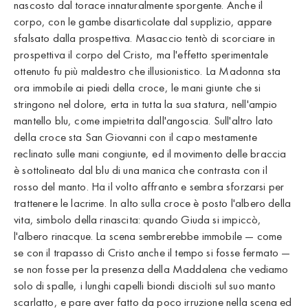
nascosto dal torace innaturalmente sporgente. Anche il
corpo, con le gambe disarticolate dal supplizio, appare
sfalsato dalla prospettiva. Masaccio tentò di scorciare in
prospettiva il corpo del Cristo, ma l'effetto sperimentale
ottenuto fu più maldestro che illusionistico. La Madonna sta
ora immobile ai piedi della croce, le mani giunte che si
stringono nel dolore, erta in tutta la sua statura, nell'ampio
mantello blu, come impietrita dall'angoscia. Sull'altro lato
della croce sta San Giovanni con il capo mestamente
reclinato sulle mani congiunte, ed il movimento delle braccia
è sottolineato dal blu di una manica che contrasta con il
rosso del manto. Ha il volto affranto e sembra sforzarsi per
trattenere le lacrime. In alto sulla croce è posto l'albero della
vita, simbolo della rinascita: quando Giuda si impiccò,
l'albero rinacque. La scena sembrerebbe immobile — come
se con il trapasso di Cristo anche il tempo si fosse fermato —
se non fosse per la presenza della Maddalena che vediamo
solo di spalle, i lunghi capelli biondi disciolti sul suo manto
scarlatto, e pare aver fatto da poco irruzione nella scena ed