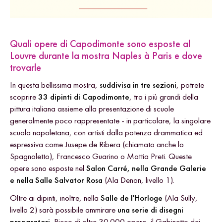
Quali opere di Capodimonte sono esposte al
Louvre durante la mostra Naples à Paris e dove
trovarle
In questa bellissima mostra,
suddivisa in tre sezioni
, potrete
scoprire
33 dipinti di Capodimonte
, tra i più grandi della
pittura italiana assieme alla presentazione di scuole
generalmente poco rappresentate - in particolare, la singolare
scuola napoletana, con artisti dalla potenza drammatica ed
espressiva come Jusepe de Ribera (chiamato anche lo
Spagnoletto), Francesco Guarino o Mattia Preti. Queste
opere sono esposte nel
Salon Carré, nella Grande Galerie
e nella Salle Salvator Rosa
(Ala Denon, livello 1).
Oltre ai dipinti, inoltre, nella
Salle de l'Horloge
(Ala Sully,
livello 2) sarà possibile ammirare
una serie di disegni
preparatori.
Ricco di oltre 30.000 opere, il Gabinetto dei