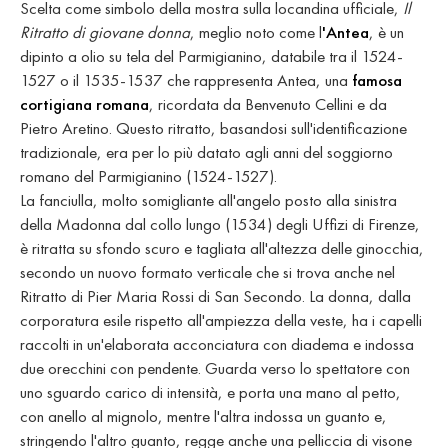
Scelta come simbolo della mostra sulla locandina ufficiale,
Il
Ritratto di giovane donna
, meglio noto come l
'Antea
, è un
dipinto a olio su tela del Parmigianino, databile tra il 1524-
1527 o il 1535-1537 che rappresenta Antea, una
famosa
cortigiana romana
, ricordata da Benvenuto Cellini e da
Pietro Aretino. Questo ritratto, basandosi sull'identificazione
tradizionale, era per lo più datato agli anni del soggiorno
romano del Parmigianino (1524-1527).
La fanciulla, molto somigliante all'angelo posto alla sinistra
della Madonna dal collo lungo (1534) degli Uffizi di Firenze,
è ritratta su sfondo scuro e tagliata all'altezza delle ginocchia,
secondo un nuovo formato verticale che si trova anche nel
Ritratto di Pier Maria Rossi di San Secondo. La donna, dalla
corporatura esile rispetto all'ampiezza della veste, ha i capelli
raccolti in un'elaborata acconciatura con diadema e indossa
due orecchini con pendente. Guarda verso lo spettatore con
uno sguardo carico di intensità, e porta una mano al petto,
con anello al mignolo, mentre l'altra indossa un guanto e,
stringendo l'altro guanto, regge anche una pelliccia di visone