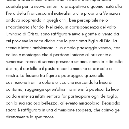
capitale per la nuova sintesi tra prospettiva e geometricità alla
Piero della Francesca e il naturalismo che proprio a Venezia si
andava scoprendo in quegli anni, ben percepibile nello
straordinario sfondo. Nel cielo, in corrispondenza del volto
luminoso di Cristo, sono raffigurate nuvole gonfie di vento da
cui proviene la voce divina che lo proclama Figlio di Dio. La
scena è infatti ambientata in un ampio paesaggio veneto, con
colline e montagne che si perdono lontane all'orizzonte e
numerose tracce di serena presenza umana, come la città sulla
destra, il castello e il pastore con le mucche al pascolo a
sinistra. La fusione tra figure e paesaggio, grazie alla
costruzione tramite colore e luce che nasconde la linea di
contorno, raggiunge qui un'altissima intensità poetica. La luce
calda e intensa infatti sembra far partecipare ogni dettaglio,
con la sua radiosa bellezza, all'evento miracoloso. L'episodio
sacro è raffigurato in una dimensione sospesa, che coinvolge
direttamente lo spettatore.