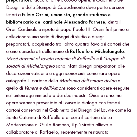
Disegni e delle Stampe di Capodimonte deve parte dei suoi
tesori a
Fulvio Orsini, umanista, grande studioso e
bibliotecario del cardinale Alessandro Farnese
, detto il
Gran Cardinale e nipote di papa Paolo III. Orsini fu il primo a
collezionare una serie di disegni di studio e disegni
preparatori, acquisendo tra l'altro quattro favolosi cartoni che
erano considerati della mano di
Raffaello e Michelangelo.
Mosè davanti al roveto ardente di Raffaello
e il
Gruppo di
soldati di Michelangelo
sono infatti disegni preparatori alle
decorazioni vaticane e oggi riconosciuti come rare opere
autografe. Il cartone della
Madonna dell'amore divino
e
quello di
Venere e dell'Amore
sono considerati opere eseguite
nell'entourage immediato dei due maestri. Queste rarissime
opere saranno presentate al Louvre in dialogo con famosi
cartoni conservati nel Gabinetto dei Disegni del Louvre come la
Santa Caterina di Raffaello o ancora il cartone de La
Moderazione di Giulio Romano, il più stretto allievo e
collaboratore di Raffaello, recentemente restaurato.