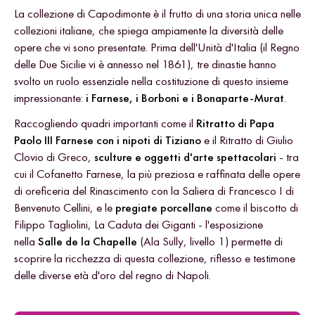
La collezione di Capodimonte è il frutto di una storia unica nelle
collezioni italiane, che spiega ampiamente la diversità delle
opere che vi sono presentate. Prima dell'Unità d'Italia (il Regno
delle Due Sicilie vi è annesso nel 1861), tre dinastie hanno
svolto un ruolo essenziale nella costituzione di questo insieme
impressionante:
i Farnese, i Borboni e i Bonaparte-Murat
.
Raccogliendo quadri importanti come il
Ritratto di Papa
Paolo III Farnese con i nipoti di Tiziano
e il Ritratto di Giulio
Clovio di Greco,
sculture e oggetti d'arte spettacolari
- tra
cui il Cofanetto Farnese, la più preziosa e raffinata delle opere
di oreficeria del Rinascimento con la Saliera di Francesco I di
Benvenuto Cellini, e le
pregiate porcellane
come il biscotto di
Filippo Tagliolini, La Caduta dei Giganti - l'esposizione
nella
Salle de la Chapelle
(Ala Sully, livello 1) permette di
scoprire la ricchezza di questa collezione, riflesso e testimone
delle diverse età d'oro del regno di Napoli.