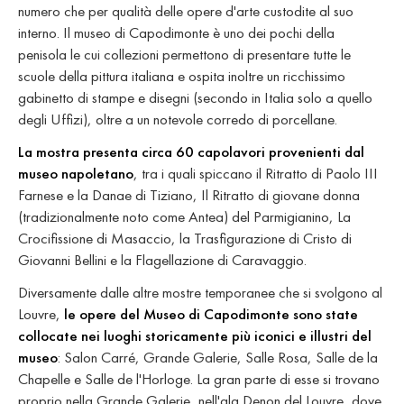
numero che per qualità delle opere d'arte custodite al suo
interno. Il museo di Capodimonte è uno dei pochi della
penisola le cui collezioni permettono di presentare tutte le
scuole della pittura italiana e ospita inoltre un ricchissimo
gabinetto di stampe e disegni (secondo in Italia solo a quello
degli Uffizi), oltre a un notevole corredo di porcellane.
La mostra presenta circa 60 capolavori provenienti dal
museo napoletano
, tra i quali spiccano il Ritratto di Paolo III
Farnese e la Danae di Tiziano, Il Ritratto di giovane donna
(tradizionalmente noto come Antea) del Parmigianino, La
Crocifissione di Masaccio, la Trasfigurazione di Cristo di
Giovanni Bellini e la Flagellazione di Caravaggio.
Diversamente dalle altre mostre temporanee che si svolgono al
Louvre,
le opere del Museo di Capodimonte sono state
collocate nei luoghi storicamente più iconici e illustri del
museo
: Salon Carré, Grande Galerie, Salle Rosa, Salle de la
Chapelle e Salle de l'Horloge. La gran parte di esse si trovano
proprio nella Grande Galerie, nell'ala Denon del Louvre, dove