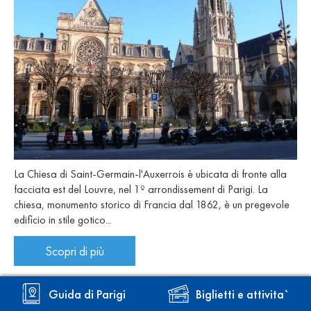
La Chiesa di Saint-Germain-l'Auxerrois è ubicata di fronte alla
facciata est del Louvre, nel 1º arrondissement di Parigi. La
chiesa, monumento storico di Francia dal 1862, è un pregevole
edificio in stile gotico...
Scopri di più
Chiesa di Sainte-Odile
Guida di Parigi
Biglietti e attivita`