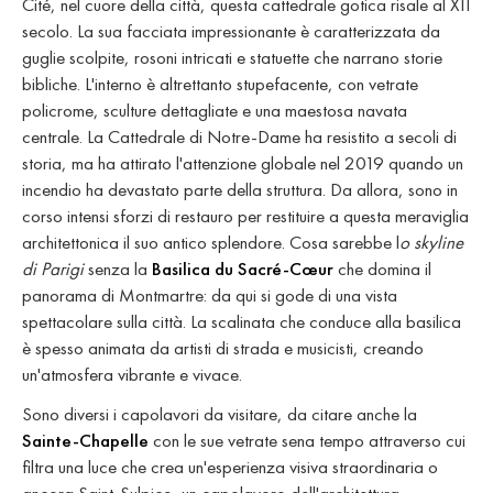
Cité, nel cuore della città, questa cattedrale gotica risale al XII
secolo. La sua facciata impressionante è caratterizzata da
guglie scolpite, rosoni intricati e statuette che narrano storie
bibliche. L'interno è altrettanto stupefacente, con vetrate
policrome, sculture dettagliate e una maestosa navata
centrale. La Cattedrale di Notre-Dame ha resistito a secoli di
storia, ma ha attirato l'attenzione globale nel 2019 quando un
incendio ha devastato parte della struttura. Da allora, sono in
corso intensi sforzi di restauro per restituire a questa meraviglia
architettonica il suo antico splendore. Cosa sarebbe l
o skyline
di Parigi
senza la
Basilica du Sacré-Cœur
che domina il
panorama di Montmartre: da qui si gode di una vista
spettacolare sulla città. La scalinata che conduce alla basilica
è spesso animata da artisti di strada e musicisti, creando
un'atmosfera vibrante e vivace.
Sono diversi i capolavori da visitare, da citare anche la
Sainte-Chapelle
con le sue vetrate sena tempo attraverso cui
filtra una luce che crea un'esperienza visiva straordinaria o