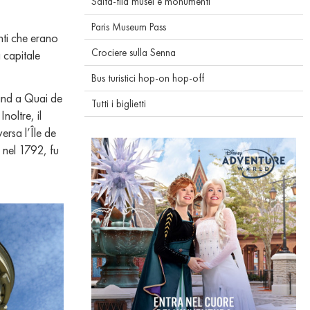
Salta-fila musei e monumenti
Paris Museum Pass
onti che erano
Crociere sulla Senna
a capitale
Bus turistici hop-on hop-off
and a Quai de
Tutti i biglietti
noltre, il
ersa l’Île de
a nel 1792, fu