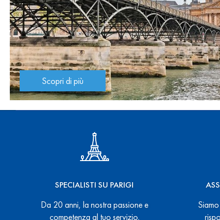
Scopri di più
SPECIALISTI SU PARIGI
ASS
Da 20 anni, la nostra passione e
Siamo 
competenza al tuo servizio.
risp