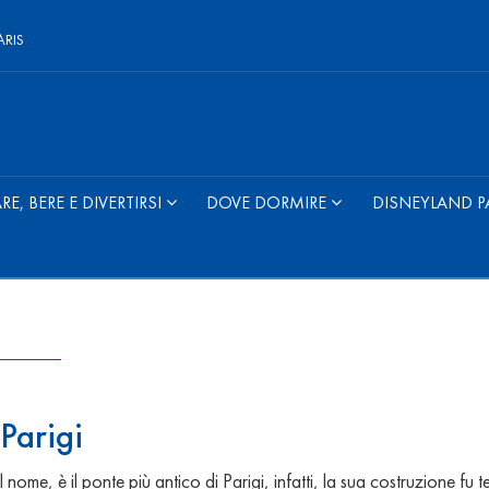
ARIS
E, BERE E DIVERTIRSI
DOVE DORMIRE
DISNEYLAND P
 Parigi
ome, è il ponte più antico di Parigi, infatti, la sua costruzione fu t