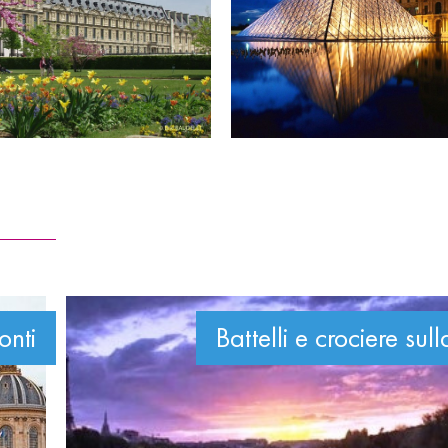
onti
Battelli e crociere su