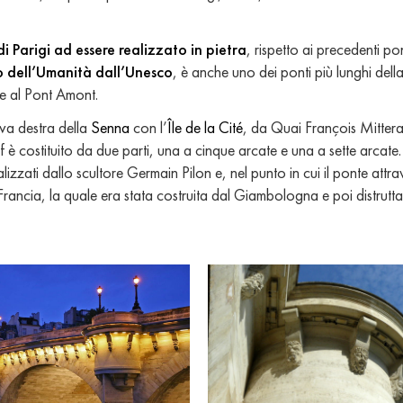
di Parigi ad essere realizzato in pietra
, rispetto ai precedenti p
o dell’Umanità dall’Unesco
, è anche uno dei ponti più lunghi dell
 e al Pont Amont.
riva destra della
Senna
con l’
Île de la Cité
, da Quai François Mitter
è costituito da due parti, una a cinque arcate e una a sette arcate. I
izzati dallo scultore Germain Pilon e, nel punto in cui il ponte attrav
 Francia, la quale era stata costruita dal Giambologna e poi distrutt