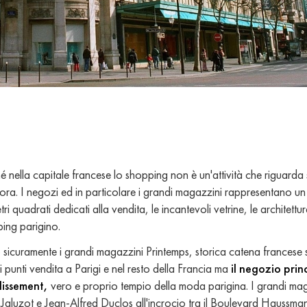
nella capitale francese lo shopping non è un'attività che riguarda 
a. I negozi ed in particolare i grandi magazzini rappresentano un
i quadrati dedicati alla vendita, le incantevoli vetrine, le architettur
ping parigino.
o sicuramente i grandi magazzini Printemps, storica catena francese 
i punti vendita a Parigi e nel resto della Francia ma
il negozio prin
dissement,
vero e proprio tempio della moda parigina. I grandi ma
aluzot e Jean-Alfred Duclos all'incrocio tra il Boulevard Haussma