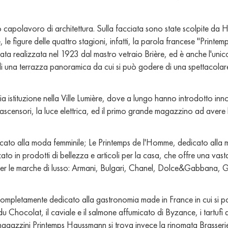
 capolavoro di architettura. Sulla facciata sono state scolpite da 
le figure delle quattro stagioni, infatti, la parola francese "Printemp
ta realizzata nel 1923 dal mastro vetraio Brière, ed è anche l'unico 
i una terrazza panoramica da cui si può godere di una spettacolare
istituzione nella Ville Lumière, dove a lungo hanno introdotto inno
i ascensori, la luce elettrica, ed il primo grande magazzino ad avere
edicato alla moda femminile; Le Printemps de l'Homme, dedicato alla
ato in prodotti di bellezza e articoli per la casa, che offre una va
a per le marche di lusso: Armani, Bulgari, Chanel, Dolce&Gabbana, G
completamente dedicato alla gastronomia made in France in cui si 
u Chocolat, il caviale e il salmone affumicato di Byzance, i tartufi
 magazzini Printemps Haussmann si trova invece la rinomata Brasseri