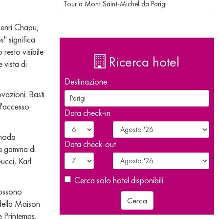
Tour a Mont Saint-Michel da Parigi
Henri Chapu,
s" significa
resto visibile
Ricerca hotel
 vista di
Destinazione
vazioni. Basti
 l'accesso
Data check-in
 moda
Data check-out
sta gamma di
ucci, Karl
Cerca solo hotel disponibili
possono
Cerca
 della Maison
e Printemps,