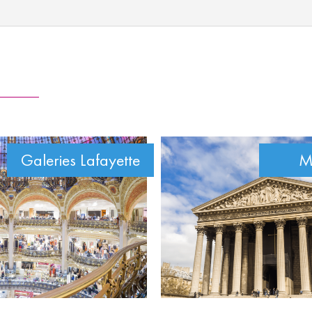
Galeries Lafayette
M