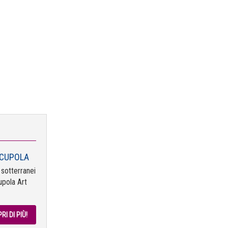
 CUPOLA
i sotterranei
upola Art
RI DI PIÙ!