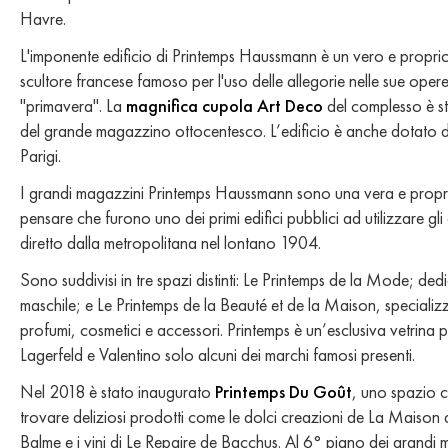
Havre.
L'imponente edificio di Printemps Haussmann è un vero e proprio
scultore francese famoso per l'uso delle allegorie nelle sue opere, 
"primavera". La
magnifica cupola Art Deco
del complesso è sta
del grande magazzino ottocentesco. L’edificio è anche dotato d
Parigi.
I grandi magazzini Printemps Haussmann sono una vera e propria 
pensare che furono uno dei primi edifici pubblici ad utilizzare gl
diretto dalla metropolitana nel lontano 1904.
Sono suddivisi in tre spazi distinti: Le Printemps de la Mode; d
maschile; e Le Printemps de la Beauté et de la Maison, specializz
profumi, cosmetici e accessori. Printemps è un’esclusiva vetrin
Lagerfeld e Valentino solo alcuni dei marchi famosi presenti.
Nel 2018 è stato inaugurato
Printemps Du Goût
, uno spazio 
trovare deliziosi prodotti come le dolci creazioni de La Maison d
Balme e i vini di Le Repaire de Bacchus. Al 6° piano dei grandi