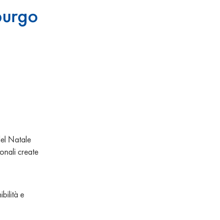
burgo
del Natale
onali create
bilità e