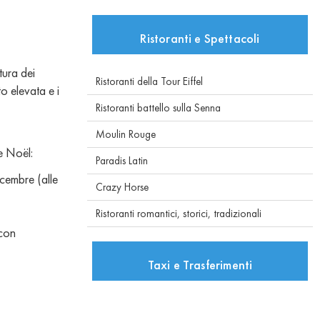
Ristoranti e Spettacoli
tura dei
Ristoranti della Tour Eiffel
 elevata e i
Ristoranti battello sulla Senna
Moulin Rouge
e Noël:
Paradis Latin
icembre (alle
Crazy Horse
Ristoranti romantici, storici, tradizionali
 con
Taxi e Trasferimenti