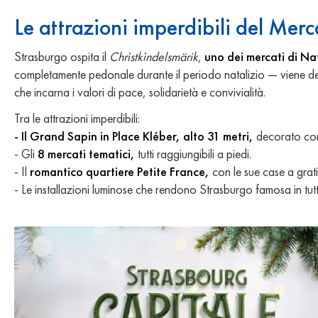
Le attrazioni imperdibili del Mer
Strasburgo ospita il
Chrìstkìndelsmärik
,
uno dei mercati di Na
completamente pedonale durante il periodo natalizio — viene de
che incarna i valori di pace, solidarietà e convivialità.
Tra le attrazioni imperdibili:
- Il Grand Sapin in Place Kléber, alto 31 metri,
decorato con s
- Gli
8 mercati tematici,
tutti raggiungibili a piedi.
- Il
romantico quartiere Petite France,
con le sue case a graticc
- Le installazioni luminose che rendono Strasburgo famosa in tutto