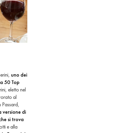
erini,
uno dei
ida 50 Top
ni, eletto nel
vorato al
in Passard,
 versione di
he si trova
tti e alla