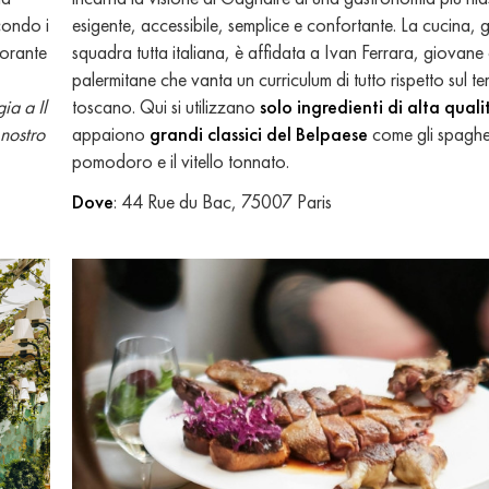
econdo i
esigente, accessibile, semplice e confortante. La cucina, 
torante
squadra tutta italiana, è affidata a Ivan Ferrara, giovane c
palermitane che vanta un curriculum di tutto rispetto sul ter
ia a Il
toscano. Qui si utilizzano
solo ingredienti di alta quali
 nostro
appaiono
grandi classici del Belpaese
come gli spaghet
pomodoro e il vitello tonnato.
Dove
: 44 Rue du Bac, 75007 Paris