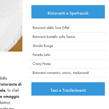
Ristoranti e Spettacoli
Ristoranti della Tour Eiffel
Ristoranti battello sulla Senna
Moulin Rouge
Paradis Latin
Crazy Horse
Ristoranti romantici, storici, tradizionali
dalla
 ristorante di
ale
, lo chef
Taxi e Trasferimenti
de omaggio
bistrot,
assata ma