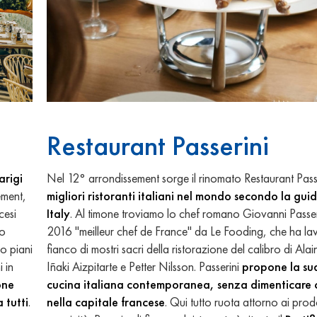
Restaurant Passerini
arigi
Nel 12° arrondissement sorge il rinomato Restaurant Pass
ement,
migliori ristoranti italiani nel mondo secondo la gu
cesi
Italy
. Al timone troviamo lo chef romano Giovanni Passeri
co
2016 "meilleur chef de France" da Le Fooding, che ha la
ro piani
fianco di mostri sacri della ristorazione del calibro di Ala
 in
Iñaki Aizpitarte e Petter Nilsson. Passerini
propone la sua
one
cucina italiana contemporanea, senza dimenticare c
 tutti
.
nella capitale francese
. Qui tutto ruota attorno ai prodo