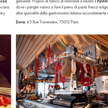
ecca
genuinità. Proprio di fianco al ristorante è situato il
Pastif
oscana.
dove i parigini vanno a fare il pieno di pasta fresca artigi
try.
altre specialità della gastronomia italiana accuratamente 
Dove
: 65 Rue Traversière, 75012 Paris