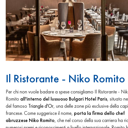
Il Ristorante - Niko Romito
Per chi non vuole badare a spese consigliamo Il Ristorante - Ni
Romito
all'interno del lussuoso Bulgari Hotel Paris
, situato n
del famoso
Triangle d'Or
, una delle zone più esclusive della capi
francese. Come suggerisce il nome,
porta la firma dello chef
abruzzese Niko Romito
, che nel corso della sua carriera ha r
numerosi premi e riconoscimenti a livello internazionale. Romito 