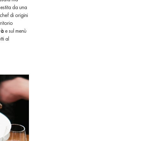
gestita da una
hef di origini
ritorio
tà
e sul menù
ti al