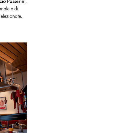
icio Passerini
,
anale e di
selezionate.