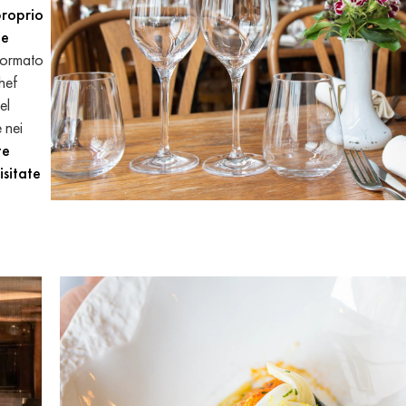
proprio
 e
sformato
hef
el
 nei
te
visitate