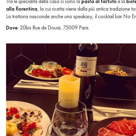
Tra le specialità della casa ci sono la
pasta al tartufo
e la
bist
alla fiorentina
, la cui ricetta viene dalla più antica tradizione t
La trattoria nasconde anche uno speakasy, il cocktail bar No En
Dove
: 20bis Rue de Douai, 75009 Paris