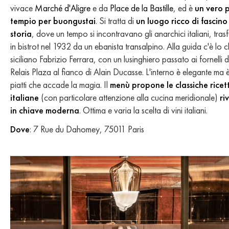
vivace
Marché d'Aligre
e da
Place de la Bastille
, ed è
un vero 
tempio per buongustai
. Si tratta di
un luogo ricco di fascino
storia
, dove un tempo si incontravano gli anarchici italiani, tra
in bistrot nel 1932 da un ebanista transalpino. Alla guida c'è lo c
siciliano Fabrizio Ferrara, con un lusinghiero passato ai fornelli d
Relais Plaza al fianco di Alain Ducasse. L'interno è elegante ma è
piatti che accade la magia. Il
menù propone le classiche ricet
italiane
(con particolare attenzione alla cucina meridionale)
ri
in chiave moderna
. Ottima e varia la scelta di vini italiani.
Dove
: 7 Rue du Dahomey, 75011 Paris