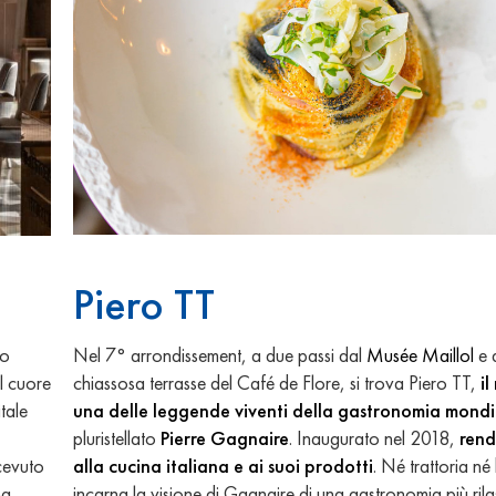
Piero TT
ko
Nel 7° arrondissement, a due passi dal
Musée Maillol
e 
el cuore
chiassosa terrasse del Café de Flore, si trova Piero TT,
il
tale
una delle leggende viventi della gastronomia mondi
pluristellato
Pierre Gagnaire
. Inaugurato nel 2018,
ren
icevuto
alla cucina italiana e ai suoi prodotti
. Né trattoria né 
ha
incarna la visione di Gagnaire di una gastronomia più ril